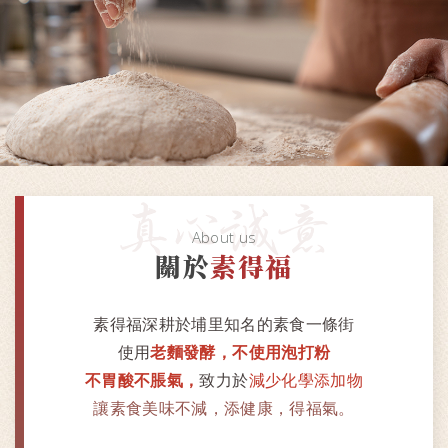
About us
關於
素得福
素得福深耕於埔里知名的素食一條街
使用
老麵發酵，
不使用泡打粉
不胃酸不脹氣，
致力於
減少化學添加物
讓素食美味不減，添健康，得福氣。