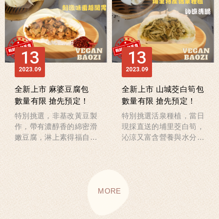
13
13
2023
09
2023
09
全新上市 麻婆豆腐包
全新上市 山城茭白筍包
數量有限 搶先預定！
數量有限 搶先預定！
特別挑選，非基改黃豆製
特別挑選活泉種植，當日
作，帶有濃醇香的綿密滑
現採直送的埔里茭白筍，
嫩豆腐，淋上素得福自製
沁涼又富含營養與水分的
香辣醬，香氣與麻辣刺激
清脆嫩筍，淋上素得福自
味蕾，絕對讓鄉親朋友們
製夏日必吃爽口胡麻醬，
食慾大開的麻婆豆腐包！
肯定百吃不膩的山城水筍
包
MORE