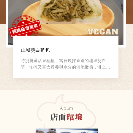
山城茭白筍包
特別挑選活泉種植，當日現採直送的埔里茭白
筍，沁涼又富含營養與水分的清脆嫩筍，淋上素
得福自製夏日必吃爽口胡麻醬，並加入些許香氣
撲鼻的芫荽,肯定百吃不膩的山城水筍包！
Album
店面
環境